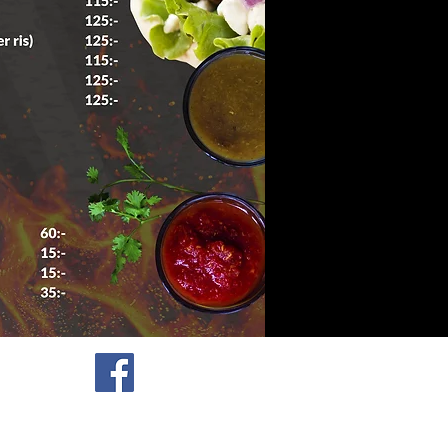
013-15 22 40
Söderleden 33
587 36 Linköping
donnagrazia@outlook.com