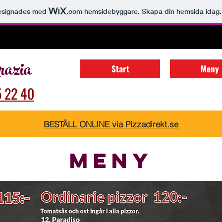
esignades med
.com
hemsidebyggare. Skapa din hemsida idag.
azia
Start
Meny
5 22 40
BESTÄLL ONLINE via Pizzadirekt.se
Meny