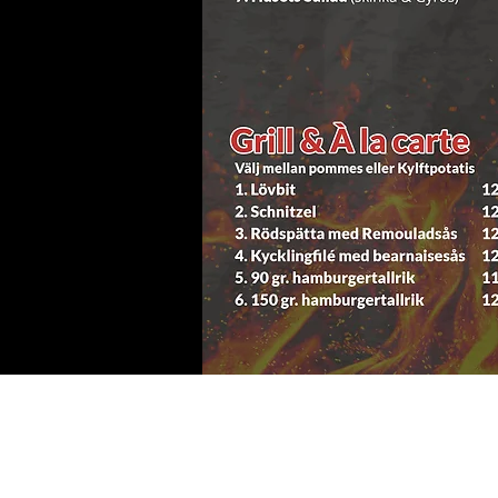
ÖPPETTIDER
Måndag-fredag :11:00-21:0
Lördag- söndag:12:00-21:0